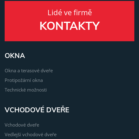
Lidé ve firmě
KONTAKTY
OKNA
Okna a terasové dveře
Protipožární okna
Technické možnosti
VCHODOVÉ DVEŘE
Vchodové dveře
Vedlejší vchodové dveře